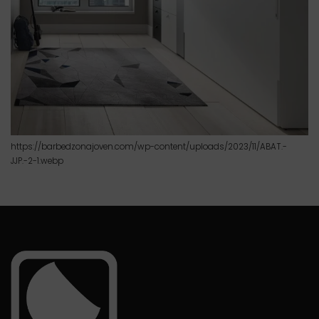
https://barbedzonajoven.com/wp-content/uploads/2023/11/ABAT.-
JJP.-2-1.webp