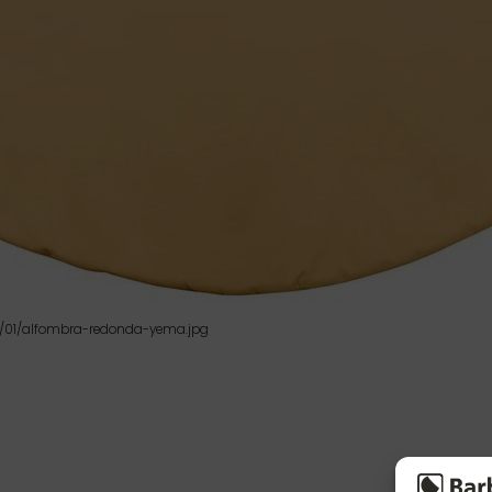
/01/alfombra-redonda-yema.jpg