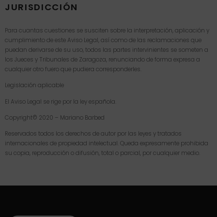
JURISDICCIÓN
Para cuantas cuestiones se susciten sobre la interpretación, aplicación y
cumplimiento de este Aviso Legal, así como de las reclamaciones que
puedan derivarse de su uso, todos las partes intervinientes se someten a
los Jueces y Tribunales de Zaragoza, renunciando de forma expresa a
cualquier otro fuero que pudiera corresponderles.
Legislación aplicable
El Aviso Legal se rige por la ley española.
Copyright© 2020 – Mariano Barbed
Reservados todos los derechos de autor por las leyes y tratados
internacionales de propiedad intelectual. Queda expresamente prohibida
su copia, reproducción o difusión, total o parcial, por cualquier medio.