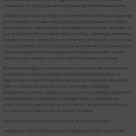
convivencia, la moral y buenas costumbres generalmente aceptadas.
A tal efecto, el Usuario se obliga y compromete a NO utilizar cualquiera de
los Contenidos con fines o efectos ilícitos, prohibidos en el Aviso Legal o
por la legislación vigente, lesivos de los derechos e intereses de terceros, o
que de cualquier forma puedan dañar, inutilizar, sobrecargar, deteriorar o
impedir la normal utilización de los Contenidos, los equipos informáticos
o los documentos, archivos y toda clase de contenidos almacenados en
cualquier equipo informático propios o contratados por MBA, de otros
Usuarios o de cualquier usuario de Internet (hardware y software).
El Usuario se obliga y se compromete a no transmitir, difundir o poner a
disposición de terceros cualquier clase de material contenido en la
Página, tales como informaciones, textos, datos, contenidos, mensajes,
gráficos, dibujos, archivos de sonido y/o imagen, fotografías,
grabaciones, software, logotipos, marcas, iconos, tecnología, fotografías,
software, enlaces, diseño gráfico y códigos fuente, o cualquier otro
material al que tuviera acceso en su condición de Usuario de la Página,
sin que esta enumeración tenga carácter limitativo.
Asimismo, de conformidad con todo ello, el Usuario no podrá:
– Reproducir, copiar, distribuir, poner a disposición o de cualquier otra