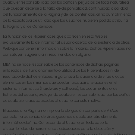
cualquier responsabilidad por los daños y perjuicios de toda naturaleza
que puedan deberse a la falta de disponibilidad, continuidad o calidad
del funcionamiento de la Página y de los Contenidos, al no cumplimiento
de la expectativa de utilidad que los usuarios hubieren podido atribuir a
la Página y a los Contenidos.
La función de los Hiperenlaces que aparecen en esta Web es
exclusivamente la de informar al usuario acerca de la existencia de otras
Web que contienen información sobre la materia. Dichos Hiperenlaces no
constituyen sugerencia ni recomendación alguna.
MBA no se hace responsable de los contenidos de dichas páginas
enlazadas, del funcionamiento o utilidad de los Hiperenlaces ni del
resultado de dichos enlaces, ni garantiza la ausencia de virus u otros
elementos en los mismos que puedan producir alteraciones en el
sistema informático (hardware y software), los documentos o los
ficheros del usuario, excluyendo cualquier responsabilidad por los daños
de cualquier clase causados al usuario por este motivo.
El acceso a la Página no implica la obligación por parte de MBAde
controlar la ausencia de virus, gusanos o cualquier otro elemento
informático dañino. Corresponde al Usuario, en todo caso, la
disponibilidad de herramientas adecuadas para la detección y
desinfección de programas informáticos dañinos, por lo tanto, MBA no se