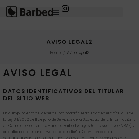
AVISO LEGAL2
Home
Aviso Legal2
/
AVISO LEGAL
DATOS IDENTIFICATIVOS DEL TITULAR
DEL SITIO WEB
En cumplimiento del deber de información estipulado en el artículo 10 de
la Ley 34/2002 de 11 de julio de Servicios de la Sociedad de la Información y
de Comercio Electrónico, Mariano Barbed Artigas (en lo sucesivo, «MBA») y
en calidad de titular del web site estudio9m2.com, procede a
comunicarles los datos identificativos exigidos por la referida norma: