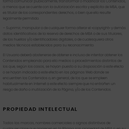
forma comunicar públicamente, transformar o modificar los Contenidos,
a menos que se cuente con la autorización escrita y explícita de MBA, que
es titular de los correspondientes derechos, o bien que ello resulte
legalmente permitido.
– Suprimir, manipular o de cualquier forma alterar el «copyright» y demás
datos identificativos de la reserva de derechos de MBA o de sus titulares,
de las huellas y/o identificadores digitales, o de cualesquiera otros
medios técnicos establecidos para su reconocimiento.
El Usuario deberá abstenerse de obtener e incluso de intentar obtener los
Contenidos empleando para ello medios o procedimientos distintos de
los que, según los casos, se hayan puesto a su disposición a este efecto
o se hayan indicado a este efecto en las páginas Web donde se
encuentren los Contenidos o, en general, de los que se empleen
habitualmente en Internet a este efecto siempre que no entrañen un
riesgo de daño o inutilización de la Página, y/o de los Contenidos.
PROPIEDAD INTELECTUAL
Todas las marcas, nombres comerciales o signos distintivos de
cualquier clase que aparecen en la Página son propiedad de MBA o, en su