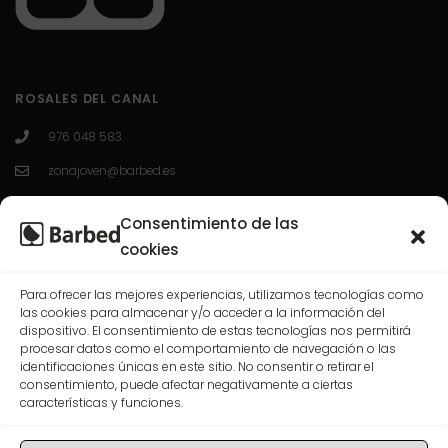
ROSALES DEL CANAL
976 048 583
zonajoven@barbed.es
C/ Enrique Granados 7; 50012; Zaragoza.
Consentimiento de las
L-V 10:00-13:30 / 16:30-20:00
cookies
Para ofrecer las mejores experiencias, utilizamos tecnologías como
CASABLANCA
las cookies para almacenar y/o acceder a la información del
dispositivo. El consentimiento de estas tecnologías nos permitirá
procesar datos como el comportamiento de navegación o las
976 568 074
identificaciones únicas en este sitio. No consentir o retirar el
consentimiento, puede afectar negativamente a ciertas
correo@barbed.es
características y funciones.
C/ Las Rosas, 7-9-11, 50009 Zaragoza.