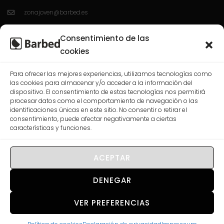
zonajoven@barbed.es
C/ Enrique Granados 7; 50012; Zaragoza.
Consentimiento de las
L-V 10:00-13:30 / 16:30-20:00
cookies
Para ofrecer las mejores experiencias, utilizamos tecnologías como
las cookies para almacenar y/o acceder a la información del
CASABLANCA
dispositivo. El consentimiento de estas tecnologías nos permitirá
procesar datos como el comportamiento de navegación o las
976 568 074
identificaciones únicas en este sitio. No consentir o retirar el
consentimiento, puede afectar negativamente a ciertas
correo@barbed.es
características y funciones.
C/ Las Rosas, 7-9-11, 50009 Zaragoza.
L-V 10:00-13:30 / 16:30-20:00
ACEPTAR
DENEGAR
VER PREFERENCIAS
© 2026 Barbed Joven. All rights reserved.