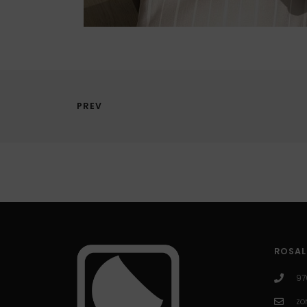
PREV
ROSAL
97
zo