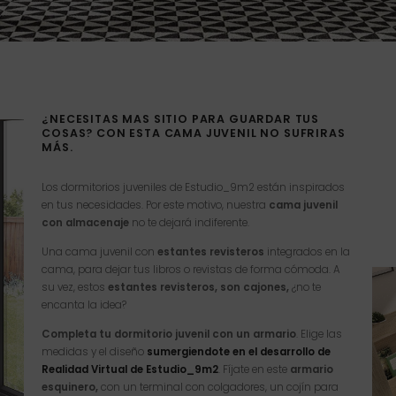
¿NECESITAS MAS SITIO PARA GUARDAR TUS
COSAS? CON ESTA CAMA JUVENIL NO SUFRIRAS
MÁS.
Los dormitorios juveniles de Estudio_9m2 están inspirados
en tus necesidades. Por este motivo, nuestra
cama juvenil
con almacenaje
no te dejará indiferente.
Una cama juvenil con
estantes revisteros
integrados en la
cama, para dejar tus libros o revistas de forma cómoda. A
su vez, estos
estantes revisteros, son cajones,
¿no te
encanta la idea?
Completa tu dormitorio juvenil con un armario
. Elige las
medidas y el diseño
sumergiendote en el desarrollo de
Realidad Virtual de Estudio_9m2
. Fíjate en este
armario
esquinero,
con un terminal con colgadores, un cojín para