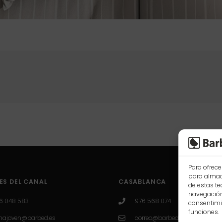
Para ofrece
para almace
ES DEL CANAL
CASABLANCA
de estas t
navegación 
6 048 583
976 568 074
consentimie
funciones.
najoven@barbed.es
correo@barbed.es