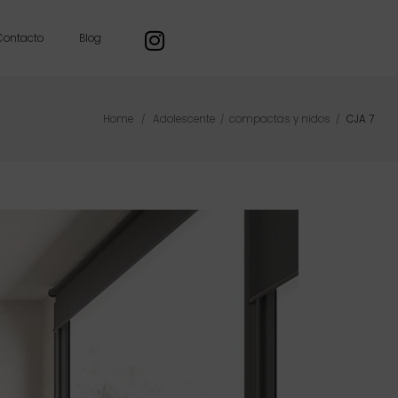
Contacto
Blog
Home
Adolescente
compactas y nidos
CJA 7
/
/
/