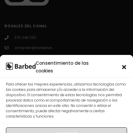
ROSALES DEL CANAL
976 048 583
zonajoven@barbed.es
C/ Enrique Granados 7; 50012; Zaragoza.
Consentimiento de las
L-V 10:00-13:30 / 16:30-20:00
cookies
Para ofrecer las mejores experiencias, utilizamos tecnologías como
CASABLANCA
las cookies para almacenar y/o acceder a la información del
dispositivo. El consentimiento de estas tecnologías nos permitirá
procesar datos como el comportamiento de navegación o las
976 568 074
identificaciones únicas en este sitio. No consentir o retirar el
consentimiento, puede afectar negativamente a ciertas
correo@barbed.es
características y funciones.
C/ Las Rosas, 7-9-11, 50009 Zaragoza.
L-V 10:00-13:30 / 16:30-20:00