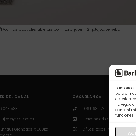
1/camas-abatibles-abiertas-dormitorio-juvenil-21-jotajotape.webp
Para ofrece
para almace
ES DEL CANAL
CASABLANCA
de estas t
navegación 
6 048 583
976 568 074
consentimie
funciones.
najoven@barbed.es
correo@barbed.es
 Enrique Granados 7; 50012;
C/ Las Rosas, 7-9-11, 50009 Z
AC
ragoza.