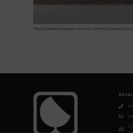
https://barbedzonajoven.com/wp-content/uploads/2023/1
ROSAL
97
zo
C/
Za