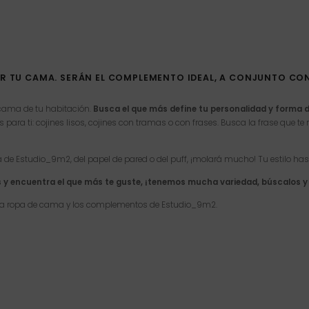
 TU CAMA. SERÁN EL COMPLEMENTO IDEAL, A CONJUNTO CON
 cama de tu habitación.
Busca el que más define tu personalidad y forma d
a ti: cojines lisos, cojines con tramas o con frases. Busca la frase que te rep
 de Estudio_9m2, del papel de pared o del puff, ¡molará mucho! Tu estilo hast
s y encuentra el que más te guste, ¡tenemos mucha variedad, búscalos y 
n la ropa de cama y los complementos de Estudio_9m2.