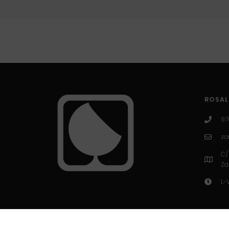
ROSAL
97
zo
C/
Za
L-