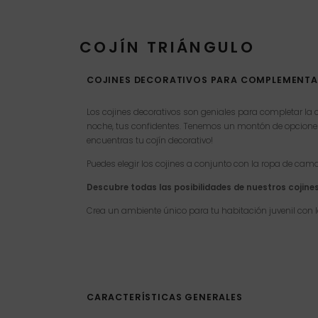
COJÍN TRIÁNGULO
COJINES DECORATIVOS PARA COMPLEMENTAR
Los cojines decorativos son geniales para completar la
noche, tus confidentes. Tenemos un montón de opciones par
encuentras tu cojín decorativo!
Puedes elegir los cojines a conjunto con la ropa de cama
Descubre todas las posibilidades de nuestros cojine
Crea un ambiente único para tu habitación juvenil co
CARACTERÍSTICAS GENERALES