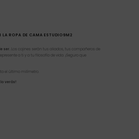
 LA ROPA DE CAMA ESTUDIO9M2
e ser.
Los cojines serán tus aliados, tus compañeros de
resente a ti y a tu filosofía de vida. ¡Seguro que
a el último milímetro.
lo verás!