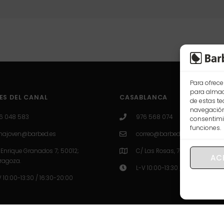
Para ofrece
para almace
ES DEL CANAL
CASABLANCA
de estas t
navegación 
6 048 583
976 568 074
consentimie
funciones.
najoven@barbed.es
correo@barbed.es
 Enrique Granados 7; 50012;
C/ Las Rosas, 7-9-11, 50009 Z
AC
ragoza.
L-V 10:00-13:30 / 16:30-20:00
V 10:00-13:30 / 16:30-20:00