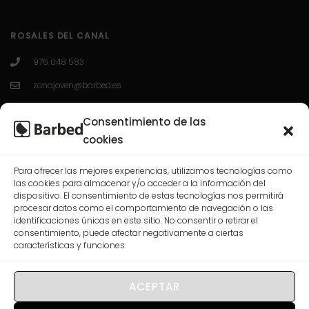
ROSALES DEL CANAL
976 048 583
zonajoven@barbed.es
C/ Enrique Granados 7; 50012; Zaragoza.
Consentimiento de las
L-V 10:00-13:30 / 16:30-20:00
cookies
Para ofrecer las mejores experiencias, utilizamos tecnologías como
CASABLANCA
las cookies para almacenar y/o acceder a la información del
dispositivo. El consentimiento de estas tecnologías nos permitirá
procesar datos como el comportamiento de navegación o las
976 568 074
identificaciones únicas en este sitio. No consentir o retirar el
consentimiento, puede afectar negativamente a ciertas
correo@barbed.es
características y funciones.
C/ Las Rosas, 7-9-11, 50009 Zaragoza.
L-V 10:00-13:30 / 16:30-20:00
ACEPTAR