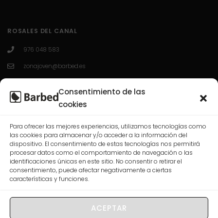
ROSALES DEL CANAL
976 048 583
zonajoven@barbed.es
C/ Enrique Granados 7; 50012; Zaragoza.
Consentimiento de las
L-V 10:00-13:30 / 16:30-20:00
cookies
Para ofrecer las mejores experiencias, utilizamos tecnologías como
CASABLANCA
las cookies para almacenar y/o acceder a la información del
dispositivo. El consentimiento de estas tecnologías nos permitirá
procesar datos como el comportamiento de navegación o las
976 568 074
identificaciones únicas en este sitio. No consentir o retirar el
consentimiento, puede afectar negativamente a ciertas
correo@barbed.es
características y funciones.
C/ Las Rosas, 7-9-11, 50009 Zaragoza.
L-V 10:00-13:30 / 16:30-20:00
ACEPTAR