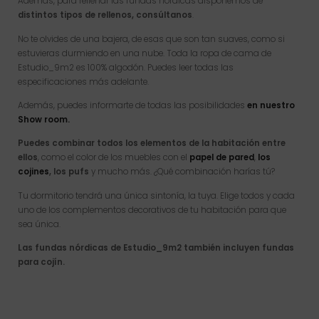
Además, para rellenar las fundas nórdicas disponemos de
distintos tipos de rellenos, consúltanos
.
No te olvides de una bajera, de esas que son tan suaves, como si
estuvieras durmiendo en una nube. Toda la ropa de cama de
Estudio_9m2 es 100% algodón. Puedes leer todas las
especificaciones más adelante.
Además, puedes informarte de todas las posibilidades
en nuestro
Show room.
Puedes combinar todos los elementos de la habitación entre
ellos
, como el color de los muebles con el
papel de pared
,
los
cojines
,
los pufs
y mucho más. ¿Qué combinación harías tú?
Tu dormitorio tendrá una única sintonía, la tuya. Elige todos y cada
uno de los complementos decorativos de tu habitación para que
sea única.
Las fundas nórdicas de Estudio_9m2 también incluyen fundas
para cojín.