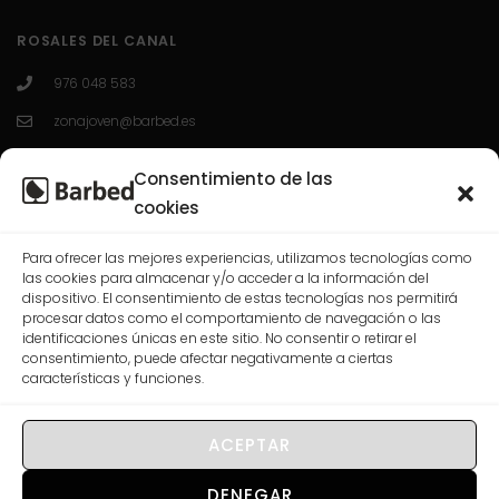
ROSALES DEL CANAL
976 048 583
zonajoven@barbed.es
C/ Enrique Granados 7; 50012; Zaragoza.
Consentimiento de las
L-V 10:00-13:30 / 16:30-20:00
cookies
Para ofrecer las mejores experiencias, utilizamos tecnologías como
las cookies para almacenar y/o acceder a la información del
CASABLANCA
dispositivo. El consentimiento de estas tecnologías nos permitirá
procesar datos como el comportamiento de navegación o las
976 568 074
identificaciones únicas en este sitio. No consentir o retirar el
consentimiento, puede afectar negativamente a ciertas
correo@barbed.es
características y funciones.
C/ Las Rosas, 7-9-11, 50009 Zaragoza.
L-V 10:00-13:30 / 16:30-20:00
ACEPTAR
DENEGAR