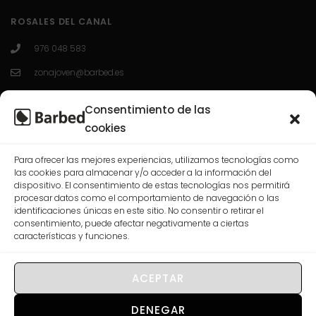
ROSALES DEL CANAL
976 048 583
zonajoven@barbed.es
C/ Enrique Granados 7; 50012; Zaragoza.
Consentimiento de las
L-V 10:00-13:30 / 16:30-20:00
cookies
Para ofrecer las mejores experiencias, utilizamos tecnologías como
CASABLANCA
las cookies para almacenar y/o acceder a la información del
dispositivo. El consentimiento de estas tecnologías nos permitirá
procesar datos como el comportamiento de navegación o las
976 568 074
identificaciones únicas en este sitio. No consentir o retirar el
consentimiento, puede afectar negativamente a ciertas
correo@barbed.es
características y funciones.
C/ Las Rosas, 7-9-11, 50009 Zaragoza.
L-V 10:00-13:30 / 16:30-20:00
ACEPTAR
DENEGAR