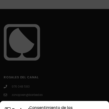
ROSALES DEL CANAL
976 048 583
zonajoven@barbed.es
C/ Enrique Granados 7; 50012; Zaragoza.
Consentimiento de las