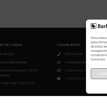
Para ofrece
para almace
ES DEL CANAL
CASABLANCA
de estas t
navegación 
6 048 583
976 568 074
consentimie
funciones.
najoven@barbed.es
correo@barbed.es
 Enrique Granados 7; 50012;
C/ Las Rosas, 7-9-11, 50009 Z
AC
ragoza.
L-V 10:00-13:30 / 16:30-20:00
V 10:00-13:30 / 16:30-20:00