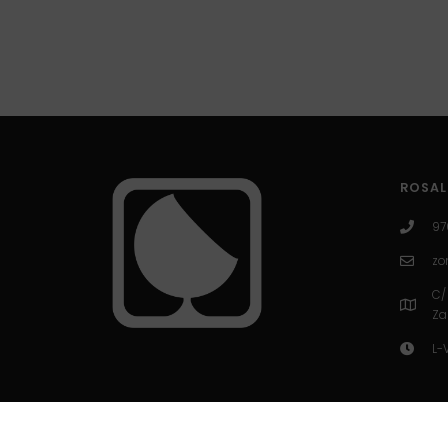
ROSAL
97
zo
C/
Za
L-