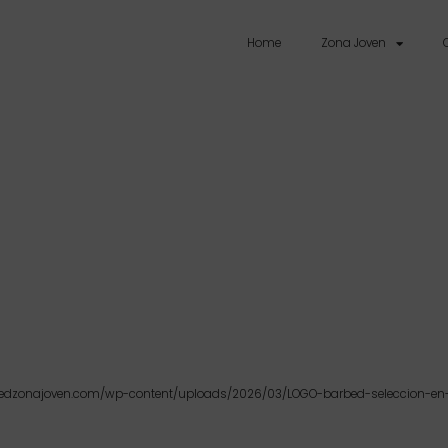
Home
Zona Joven
bedzonajoven.com/wp-content/uploads/2026/03/LOGO-barbed-seleccion-en