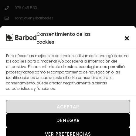
976 048 583
zonajoven@barbed.es
C/ Enrique Granados 7; 50012; Zaragoza.
Consentimiento de las
L-V 10:00-13:30 / 16:30-20:00
cookies
Para ofrecer las mejores experiencias, utilizamos tecnologías como
CASABLANCA
las cookies para almacenar y/o acceder a la información del
dispositivo. El consentimiento de estas tecnologías nos permitirá
procesar datos como el comportamiento de navegación o las
976 568 074
identificaciones únicas en este sitio. No consentir o retirar el
consentimiento, puede afectar negativamente a ciertas
correo@barbed.es
características y funciones.
C/ Las Rosas, 7-9-11, 50009 Zaragoza.
L-V 10:00-13:30 / 16:30-20:00
ACEPTAR
DENEGAR
VER PREFERENCIAS