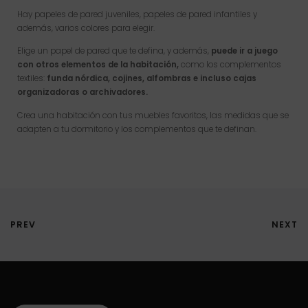
Hay papeles de pared juveniles, papeles de pared infantiles y
además, varios colores para elegir.
Elige un papel de pared que te defina, y además,
puede ir a juego
con otros elementos de la habitación,
como los complementos
textiles:
funda nórdica, cojines, alfombras e incluso cajas
organizadoras o archivadores.
Crea una habitación con tus muebles favoritos, las medidas que se
adapten a tu dormitorio y los complementos que te definan.
PREV
NEXT