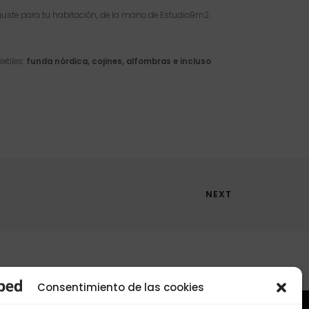
 guste para tu habitación, de la mano de Estudio9m2.
xtiles:
funda nórdica, cojines, alfombras e incluso
NEXT
Consentimiento de las cookies