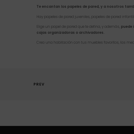
Te encantan los papeles de pared, y a nosotros tam
Hay papeles de pared juveniles, papeles de pared infantil
Elige un papel de pared que te defina, y además,
puede i
cajas organizadoras o archivadores.
Crea una habitación con tus muebles favoritos, las med
PREV