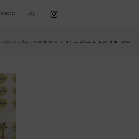
Contacto
Blog
apeles pintados
scandinavian mini
papel scandinavian mini bersa
/
/