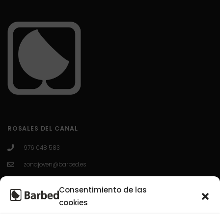
ROSALES DEL CANAL
976 048 583
zonajoven@barbed.es
C/ Enrique Granados 7; 50012; Zaragoza.
Consentimiento de las
L-V 10:00-13:30 / 16:30-20:00
cookies