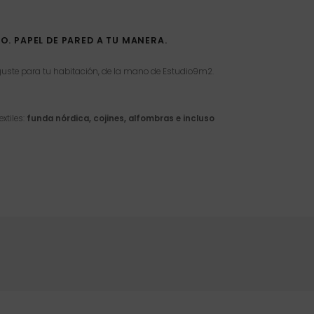
. PAPEL DE PARED A TU MANERA.
 guste para tu habitación, de la mano de Estudio9m2.
xtiles:
funda nórdica, cojines, alfombras e incluso