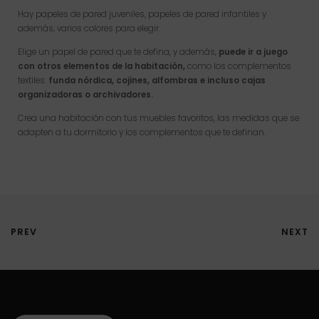
Hay papeles de pared juveniles, papeles de pared infantiles y
además, varios colores para elegir.
Elige un papel de pared que te defina, y además,
puede ir a juego
con otros elementos de la habitación,
como los complementos
textiles:
funda nórdica, cojines, alfombras e incluso cajas
organizadoras o archivadores.
Crea una habitación con tus muebles favoritos, las medidas que se
adapten a tu dormitorio y los complementos que te definan.
PREV
NEXT