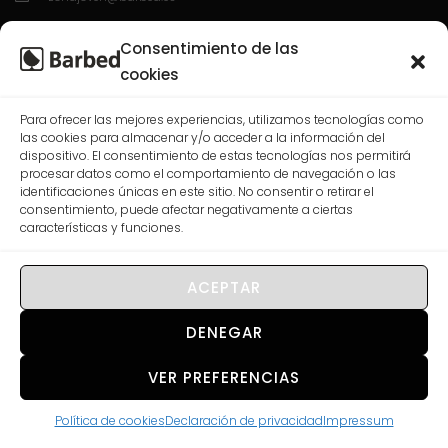
C/ Enrique Granados 7; 50012; Zaragoza.
Consentimiento de las
L-V 10:00-13:30 / 16:30-20:00
cookies
Para ofrecer las mejores experiencias, utilizamos tecnologías como
las cookies para almacenar y/o acceder a la información del
CASABLANCA
dispositivo. El consentimiento de estas tecnologías nos permitirá
procesar datos como el comportamiento de navegación o las
976 568 074
identificaciones únicas en este sitio. No consentir o retirar el
consentimiento, puede afectar negativamente a ciertas
correo@barbed.es
características y funciones.
C/ Las Rosas, 7-9-11, 50009 Zaragoza.
L-V 10:00-13:30 / 16:30-20:00
ACEPTAR
DENEGAR
VER PREFERENCIAS
© 2026 Barbed Joven. All rights reserved.
Política de cookies
Declaración de privacidad
Impressum