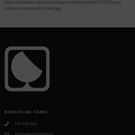
https://barbedzonajoven.com/wp-content/uploads/2020/01/saco-
nordico-y-almohada-lineas.jpg
ROSALES DEL CANAL
976 048 583
zonajoven@barbed.es