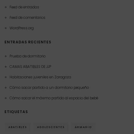
Feed de entradas
Feed de comentarios
WordPress.org
ENTRADAS RECIENTES
Prueba de dormitorio
CAMAS ABATIBLES DE JJP
Habitaciones juveniles en Zaragoza
Cómo sacar partido a un dormitorio pequeño
Cómo sacar el máximo partido al espacio del bebé
ETIQUETAS
ABATIBLES
ADOLESCENTES
ARMARIO