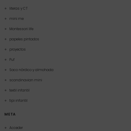
literas y CT
mini me
Montessori life
papeles pintados
proyectos
Puf
Saco nórdico y almohada
scandinavian mini
textil infantil
tipi infantil
META
Acceder