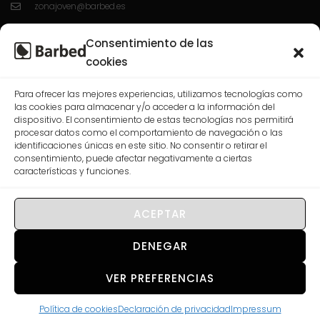
zonajoven@barbed.es
C/ Enrique Granados 7; 50012; Zaragoza.
Consentimiento de las
L-V 10:00-13:30 / 16:30-20:00
cookies
Para ofrecer las mejores experiencias, utilizamos tecnologías como
las cookies para almacenar y/o acceder a la información del
CASABLANCA
dispositivo. El consentimiento de estas tecnologías nos permitirá
procesar datos como el comportamiento de navegación o las
976 568 074
identificaciones únicas en este sitio. No consentir o retirar el
consentimiento, puede afectar negativamente a ciertas
correo@barbed.es
características y funciones.
C/ Las Rosas, 7-9-11, 50009 Zaragoza.
L-V 10:00-13:30 / 16:30-20:00
ACEPTAR
DENEGAR
VER PREFERENCIAS
© 2026 Barbed Joven. All rights reserved.
Política de cookies
Declaración de privacidad
Impressum