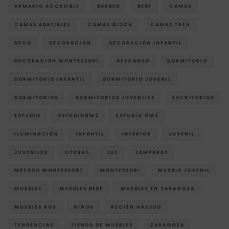
ARMARIO ACCESIBLE
BARBED
BEBE
CAMAS
CAMAS ABATIBLES
CAMAS BLOCK
CAMAS TREN
DECO
DECORACIÓN
DECORACIÓN INFANTIL
DECORACIÓN MONTESSORI
DESCANSO
DORMITORIO
DORMITORIO INFANTIL
DORMITORIO JUVENIL
DORMITORIOS
DORMITORIOS JUVENILES
ESCRITORIOS
ESTUDIO
ESTUDIO9M2
ESTUDIO 9M2
ILUMINACIÓN
INFANTIL
INTERIOR
JUVENIL
JUVENILES
LITERAS
LUZ
LÁMPARAS
METODO MONTESSORI
MONTESSORI
MUEBLE JUVENIL
MUEBLES
MUEBLES BEBÉ
MUEBLES EN ZARAGOZA
MUEBLES ROS
NIÑOS
RECIÉN NACIDO
TENDENCIAS
TIENDA DE MUEBLES
ZARAGOZA