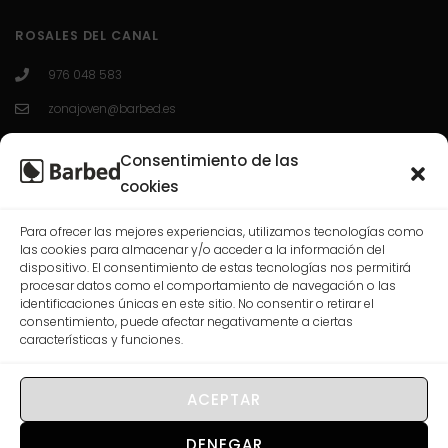
ROSALES DEL CANAL
976 048 583
zonajoven@barbed.es
C/ Enrique Granados 7; 50012; Zaragoza.
Consentimiento de las
L-V 10:00-13:30 / 16:30-20:00
cookies
Para ofrecer las mejores experiencias, utilizamos tecnologías como
las cookies para almacenar y/o acceder a la información del
CASABLANCA
dispositivo. El consentimiento de estas tecnologías nos permitirá
procesar datos como el comportamiento de navegación o las
976 568 074
identificaciones únicas en este sitio. No consentir o retirar el
consentimiento, puede afectar negativamente a ciertas
correo@barbed.es
características y funciones.
C/ Las Rosas, 7-9-11, 50009 Zaragoza.
L-V 10:00-13:30 / 16:30-20:00
ACEPTAR
DENEGAR