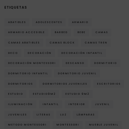
ETIQUETAS
ABATIBLES
ADOLESCENTES
ARMARIO
ARMARIO ACCESIBLE
BARBED
BEBE
CAMAS
CAMAS ABATIBLES
CAMAS BLOCK
CAMAS TREN
DECO
DECORACIÓN
DECORACIÓN INFANTIL
DECORACIÓN MONTESSORI
DESCANSO
DORMITORIO
DORMITORIO INFANTIL
DORMITORIO JUVENIL
DORMITORIOS
DORMITORIOS JUVENILES
ESCRITORIOS
ESTUDIO
ESTUDIO9M2
ESTUDIO 9M2
ILUMINACIÓN
INFANTIL
INTERIOR
JUVENIL
JUVENILES
LITERAS
LUZ
LÁMPARAS
METODO MONTESSORI
MONTESSORI
MUEBLE JUVENIL