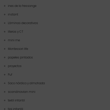
ines de la fressange
instant
Láminas decorativas
literas y CT
mini me
Montessori life
papeles pintados
proyectos
Puf
Saco nórdico y almohada
scandinavian mini
textil infantil
tipi infantil